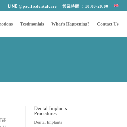
@pacificdentalcare
営業時間 ：10:00-20:00
otions
Testimonials
What’s Happening?
Contact Us
Dental Implants
Procedures
可能
Dental Implants