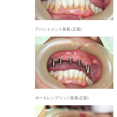
アパットメント装着 (正面)
ポースレンブリッジ装着(正面)