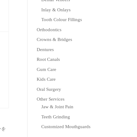
Inlay & Onlays
Tooth Colour Fillings
Orthodontics
Crowns & Bridges
Dentures
Root Canals
Gum Care
Kids Care
Oral Surgery
Other Services
Jaw & Joint Pain
Teeth Grinding
Customized Mouthguards
ンを