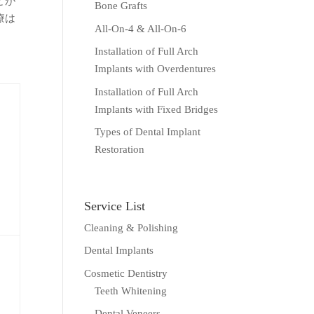
とが
Bone Grafts
療は
All-On-4 & All-On-6
Installation of Full Arch
Implants with Overdentures
Installation of Full Arch
Implants with Fixed Bridges
Types of Dental Implant
Restoration
Service List
Cleaning & Polishing
Dental Implants
Cosmetic Dentistry
Teeth Whitening
Dental Veneers