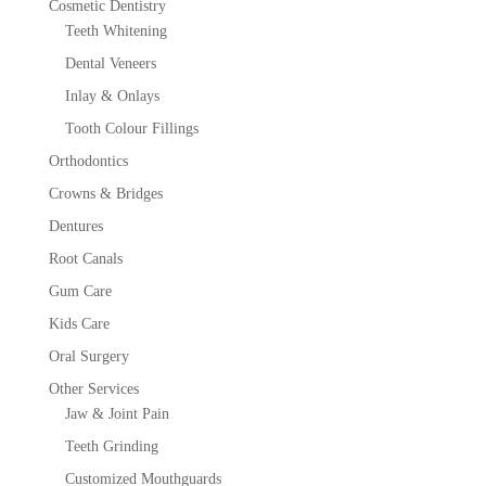
Cosmetic Dentistry
Teeth Whitening
Dental Veneers
Inlay & Onlays
Tooth Colour Fillings
Orthodontics
Crowns & Bridges
Dentures
Root Canals
Gum Care
Kids Care
Oral Surgery
Other Services
Jaw & Joint Pain
Teeth Grinding
Customized Mouthguards