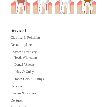
Service List
Cleaning & Polishing
Dental Implants
Cosmetic Dentistry
Teeth Whitening
Dental Veneers
Inlay & Onlays
Tooth Colour Fillings
Orthodontics
Crowns & Bridges
Dentures